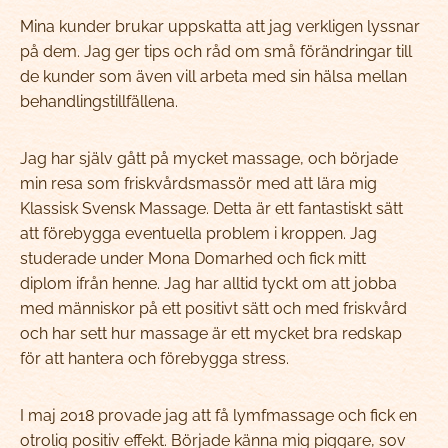
Mina kunder brukar uppskatta att jag verkligen lyssnar
på dem. Jag ger tips och råd om små förändringar till
de kunder som även vill arbeta med sin hälsa mellan
behandlingstillfällena.
Jag har själv gått på mycket massage, och började
min resa som friskvårdsmassör med att lära mig
Klassisk Svensk Massage. Detta är ett fantastiskt sätt
att förebygga eventuella problem i kroppen. Jag
studerade under Mona Domarhed och fick mitt
diplom ifrån henne. Jag har alltid tyckt om att jobba
med människor på ett positivt sätt och med friskvård
och har sett hur massage är ett mycket bra redskap
för att hantera och förebygga stress.
I maj 2018 provade jag att få lymfmassage och fick en
otrolig positiv effekt. Började känna mig piggare, sov