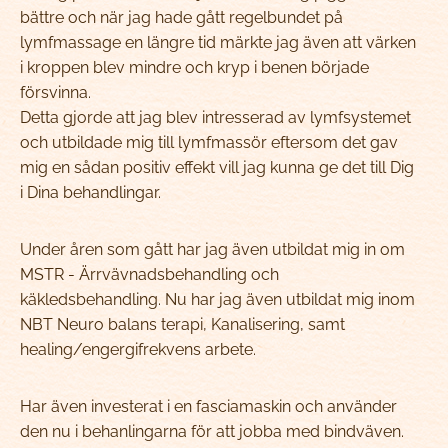
bättre och när jag hade gått regelbundet på
lymfmassage en längre tid märkte jag även att värken
i kroppen blev mindre och kryp i benen började
försvinna.
Detta gjorde att jag blev intresserad av lymfsystemet
och utbildade mig till lymfmassör eftersom det gav
mig en sådan positiv effekt vill jag kunna ge det till Dig
i Dina behandlingar.
Under åren som gått har jag även utbildat mig in om
MSTR - Ärrvävnadsbehandling och
käkledsbehandling. Nu har jag även utbildat mig inom
NBT Neuro balans terapi, Kanalisering, samt
healing/engergifrekvens arbete.
Har även investerat i en fasciamaskin och använder
den nu i behanlingarna för att jobba med bindväven.