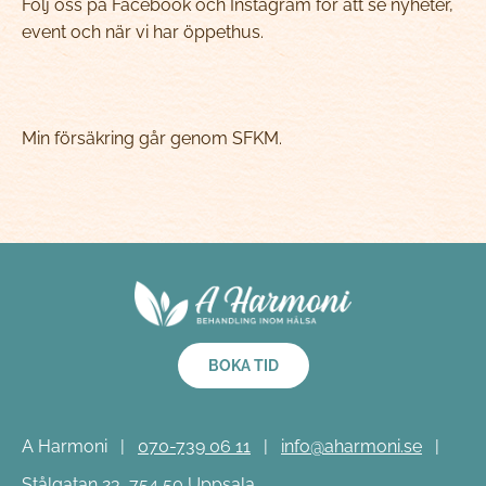
Följ oss på Facebook och Instagram för att se nyheter,
event och när vi har öppethus.
Min försäkring går genom SFKM.
BOKA TID
A Harmoni
|
070-739 06 11
|
info@aharmoni.se
|
Stålgatan 23, 754 50 Uppsala