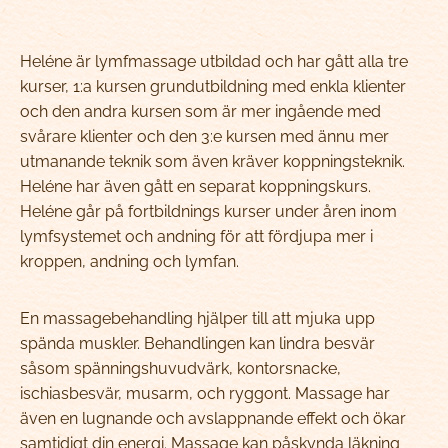
Heléne är lymfmassage utbildad och har gått alla tre
kurser, 1:a kursen grundutbildning med enkla klienter
och den andra kursen som är mer ingående med
svårare klienter och den 3:e kursen med ännu mer
utmanande teknik som även kräver koppningsteknik.
Heléne har även gått en separat koppningskurs.
Heléne går på fortbildnings kurser under åren inom
lymfsystemet och andning för att fördjupa mer i
kroppen, andning och lymfan.
En massagebehandling hjälper till att mjuka upp
spända muskler. Behandlingen kan lindra besvär
såsom spänningshuvudvärk, kontorsnacke,
ischiasbesvär, musarm, och ryggont. Massage har
även en lugnande och avslappnande effekt och ökar
samtidigt din energi. Massage kan påskynda läkning